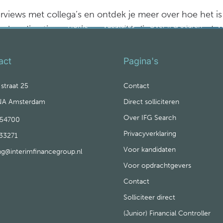
erviews met collega’s en ontdek je meer over hoe het i
Home
Vacatures
Over IFG Search
V
je handige tips voor jouw ontwikkeling en om je verder 
act
Pagina's
traat 25
Contact
NA Amsterdam
Direct solliciteren
Over IFG Search
54700
Privacyverklaring
33271
Voor kandidaten
ing@interimfinancegroup.nl
Voor opdrachtgevers
Contact
Solliciteer direct
(Junior) Financial Controller