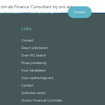
s om als Finance Consultant bij ons aan
oor kandidaten
Voor opdrachtgevers
Contact
te helpen met je carrière.
Links
Contact
Direct solliciteren
Over IFG Search
Privacyverklaring
Voor kandidaten
Voor opdrachtgevers
Contact
Solliciteer direct
(Junior) Financial Controller