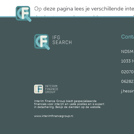
Op deze pagina lees je verschillende int
de slag te gaan. In onze blogs geven we 
Cont
NDSM s
1033 
02070
06282
j.hess
Interim Finance Group biedt gespecialiseerde
financials voor interim en vaste posities en is expert
in detachering. Bekijk de diensten op de website.
www.interimfinancegroup.nl